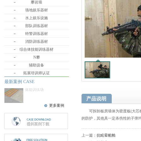
攀岩墙
场地娱乐器材
水上娱乐设施
部队训练器材
特警训练器材
消防训练器材
综合体技能训练器材
N攀
辅助设备
拓展培训师认证
最新案例 CASE
体能训练场
产品说明
更多案例
可拆卸板房墙体为密度板(大芯板
的防护，其他具一定杀伤性的子弹
上一篇：
抗眩晕船舱