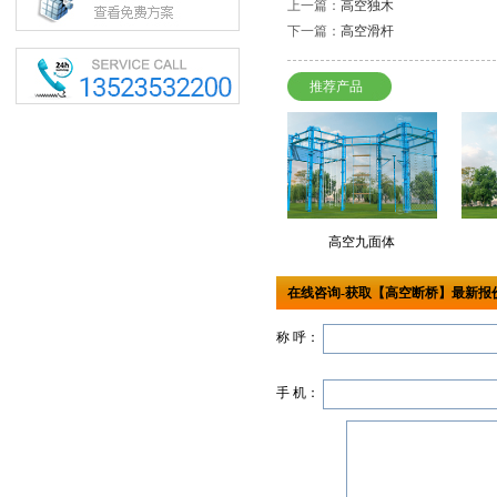
上一篇：
高空独木
下一篇：
高空滑杆
推荐产品
高空九面体
在线咨询-获取【高空断桥】最新报
称 呼：
手 机：